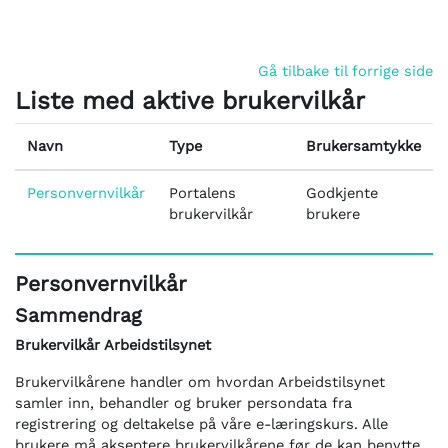
Gå til hovedinnhold
Gå tilbake til forrige side
Liste med aktive brukervilkår
Navn
Type
Brukersamtykke
Personvernvilkår
Portalens
Godkjente
brukervilkår
brukere
Personvernvilkår
Sammendrag
Brukervilkår Arbeidstilsynet
Brukervilkårene handler om hvordan Arbeidstilsynet
samler inn, behandler og bruker persondata fra
registrering og deltakelse på våre e-læringskurs. Alle
brukere må akseptere brukervilkårene før de kan benytte