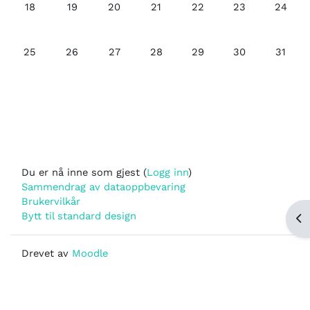
Ingen avtaler, mandag, 18. mai
Ingen avtaler, tirsdag, 19. mai
Ingen avtaler, onsdag, 20. mai
Ingen avtaler, torsdag, 21. mai
Ingen avtaler, fredag, 22
Ingen avtaler, lø
Ingen av
18
19
20
21
22
23
24
Ingen avtaler, mandag, 25. mai
Ingen avtaler, tirsdag, 26. mai
Ingen avtaler, onsdag, 27. mai
Ingen avtaler, torsdag, 28. mai
Ingen avtaler, fredag, 29
Ingen avtaler, lø
Ingen av
25
26
27
28
29
30
31
Du er nå inne som gjest (
Logg inn
)
Sammendrag av dataoppbevaring
Brukervilkår
Bytt til standard design
Åp
Drevet av
Moodle