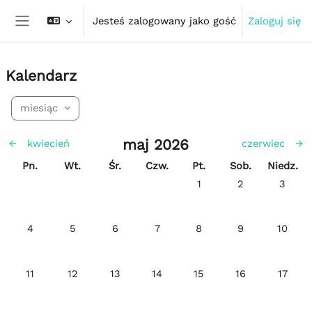
Przejdź do głównej zawartości
Jesteś zalogowany jako gość
Zaloguj się
Panel boczny
Kalendarz
miesiąc
maj 2026
←
kwiecień
czerwiec
→
Poniedziałek
Wtorek
Środa
Czwartek
Piątek
Sobota
Niedziela
Pn.
Wt.
Śr.
Czw.
Pt.
Sob.
Niedz.
Brak wydarzeń, piątek, 1
Brak wydarzeń, 
Brak wyd
1
2
3
Brak wydarzeń, poniedziałek, 4 maja
Brak wydarzeń, wtorek, 5 maja
Brak wydarzeń, środa, 6 maja
Brak wydarzeń, czwartek, 7 maja
Brak wydarzeń, piątek, 8
Brak wydarzeń, 
Brak wyd
4
5
6
7
8
9
10
Brak wydarzeń, poniedziałek, 11 maja
Brak wydarzeń, wtorek, 12 maja
Brak wydarzeń, środa, 13 maja
Brak wydarzeń, czwartek, 14 maj
Brak wydarzeń, piątek, 1
Brak wydarzeń, 
Brak wyd
11
12
13
14
15
16
17