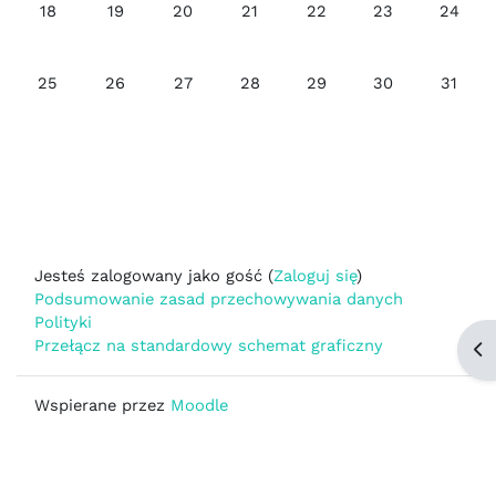
Brak wydarzeń, poniedziałek, 18 maja
Brak wydarzeń, wtorek, 19 maja
Brak wydarzeń, środa, 20 maja
Brak wydarzeń, czwartek, 21 maj
Brak wydarzeń, piątek, 2
Brak wydarzeń, 
Brak wy
18
19
20
21
22
23
24
Brak wydarzeń, poniedziałek, 25 maja
Brak wydarzeń, wtorek, 26 maja
Brak wydarzeń, środa, 27 maja
Brak wydarzeń, czwartek, 28 maj
Brak wydarzeń, piątek, 2
Brak wydarzeń, 
Brak wyd
25
26
27
28
29
30
31
Jesteś zalogowany jako gość (
Zaloguj się
)
Podsumowanie zasad przechowywania danych
Polityki
Przełącz na standardowy schemat graficzny
Ot
Wspierane przez
Moodle