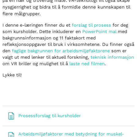
på en nær og troverdig måte. VR-teknologi vil også skape
nysgjerrighet og bidra til å formidle denne kunnskapen til
flere målgrupper.
I denne e-læringen finner du et
forslag til prosess
for deg
som kursholder. Dette inkluderer en
PowerPoint mal
med
bakgrunnsinformasjon og 11 faktakort med
refleksjonsoppgaver til bruk i virksomhetene. Du finner også
den
faglige bakgrunnen for arbeidsmiljøfaktorene
som er
valgt ut med lenker til aktuell forskning,
teknisk informasjon
om VR briller og mulighet til å
laste ned filmen
.
Lykke til!
Puslapis
Prosessforslag til kursholder
Arbeidsmiljøfaktorer med betydning for muskel-