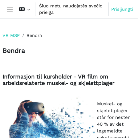
Pereiti į pagrindinį turinį
Šiuo metu naudojatės svečio
Prisijungti
prieiga
Šoninis skydelis
VR MSP
Bendra
Bendra
Dalies kontūras
Informasjon til kursholder - VR film om
arbeidsrelaterte muskel- og skjelettplager
Muskel- og
skjelettplager
står for nesten
40 % av det
legemeldte
sykefraværet i