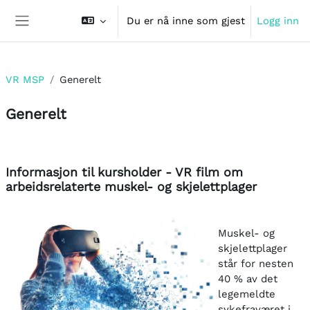
Gå til hovedinnhold
Du er nå inne som gjest
Logg inn
Sidepanel
VR MSP
Generelt
Generelt
Seksjonsoversikt
Informasjon til kursholder - VR film om
arbeidsrelaterte muskel- og skjelettplager
Muskel- og
skjelettplager
står for nesten
40 % av det
legemeldte
sykefraværet i