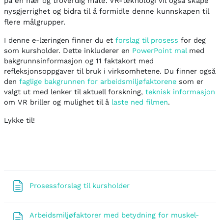
på en nær og troverdig måte. VR-teknologi vil også skape
nysgjerrighet og bidra til å formidle denne kunnskapen til
flere målgrupper.
I denne e-læringen finner du et
forslag til prosess
for deg
som kursholder. Dette inkluderer en
PowerPoint mal
med
bakgrunnsinformasjon og 11 faktakort med
refleksjonsoppgaver til bruk i virksomhetene. Du finner også
den
faglige bakgrunnen for arbeidsmiljøfaktorene
som er
valgt ut med lenker til aktuell forskning,
teknisk informasjon
om VR briller og mulighet til å
laste ned filmen
.
Lykke til!
Side
Prosessforslag til kursholder
Arbeidsmiljøfaktorer med betydning for muskel-