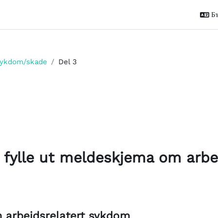
Бъ
 sykdom/skade
Del 3
 раздела
 fylle ut meldeskjema om arbe
 arbeidsrelatert sykdom