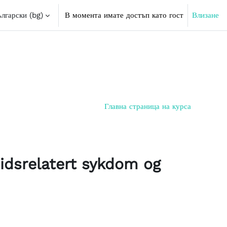
лгарски ‎(bg)‎
В момента имате достъп като гост
Влизане
Главна страница на курса
idsrelatert sykdom og