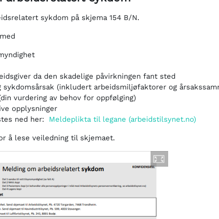
eidsrelatert sykdom på skjema 154 B/N.
 med
smyndighet
eidsgiver da den skadelige påvirkningen fant sted
g sykdomsårsak (inkludert arbeidsmiljøfaktorer og årsakssa
(din vurdering av behov for oppfølging)
ive opplysninger
stes ned her:
Meldeplikta til legane (arbeidstilsynet.no)
or å lese veiledning til skjemaet.