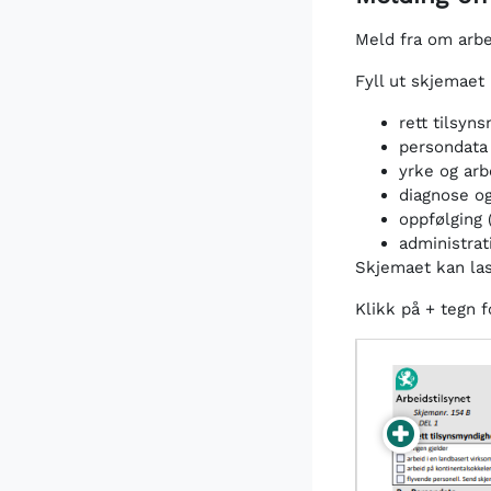
Meld fra om arb
Fyll ut skjemaet
rett tilsyn
persondata
yrke og arb
diagnose o
oppfølging 
administrat
Skjemaet kan la
Klikk på + tegn f