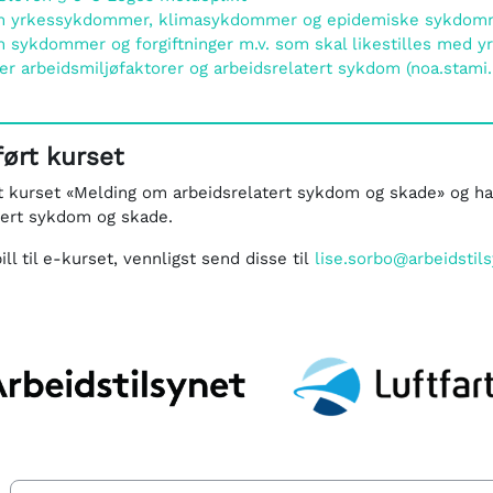
om yrkessykdommer, klimasykdommer og epidemiske sykdomme
m sykdommer og forgiftninger m.v. som skal likestilles med 
er arbeidsmiljøfaktorer og arbeidsrelatert sykdom (noa.stami.
ført kurset
rt kurset «Melding om arbeidsrelatert sykdom og skade» og har
tert sykdom og skade.
ill til e-kurset, vennligst send disse til
lise.sorbo@arbeidstil