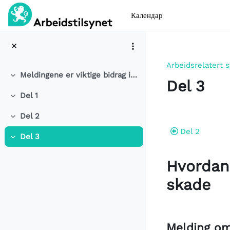
Прескочи на основното съдържание
Календар
Arbeidsrelatert
Meldingene er viktige bidrag i arbeidet for å forebygge arbeidsrelatert sykdom og skade
Разгъване
Del 3
Del 1
Разгъване
Схема на
Del 2
Разгъване
Del 2
Del 3
Разгъване
Hvordan
skade
Melding om