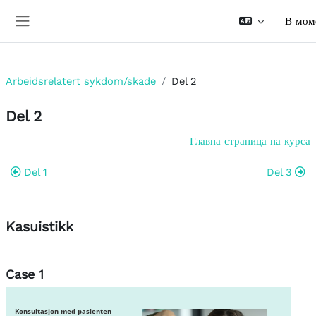
Прескочи на основното съдържание
В моме
Страничен панел
Arbeidsrelatert sykdom/skade
Del 2
Del 2
Схема на раздела
Главна страница на курса
Del 1
Del 3
Kasuistikk
Case 1