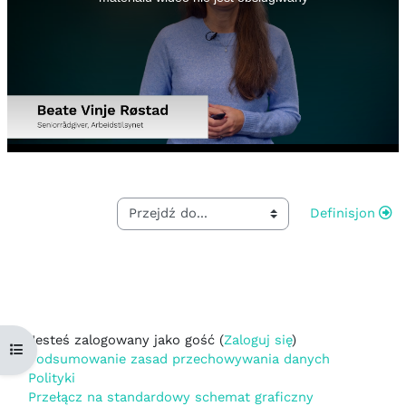
Definisjon
Jesteś zalogowany jako gość (
Zaloguj się
)
Otwórz indeks kursu
Podsumowanie zasad przechowywania danych
Polityki
Przełącz na standardowy schemat graficzny