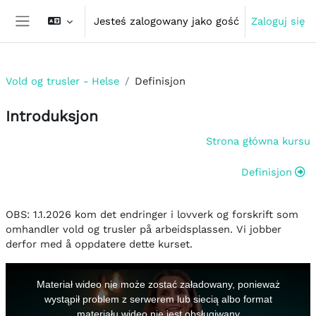
Przejdź do głównej zawartości
Jesteś zalogowany jako gość
Zaloguj się
Panel boczny
Vold og trusler - Helse
Definisjon
Introduksjon
Przegląd sekcji
Strona główna kursu
Definisjon
OBS: 1.1.2026 kom det endringer i lovverk og forskrift som
omhandler vold og trusler på arbeidsplassen. Vi jobber
derfor med å oppdatere dette kurset.
This
is
a
Materiał wideo nie może zostać załadowany, ponieważ
modal
window.
wystąpił problem z serwerem lub siecią albo format
materiału wideo nie jest obsługiwany