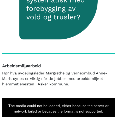
Arbeidsmiljøarbeid
Hør hva avdelingsleder Margrethe og verneombud Anne-
Marit synes er viktig når de jobber med arbeidsmiljøet i
hjemmetjenesten i Asker kommune.
This
is
a
The media could not be loaded, either because the server or
modal
window.
network failed or because the format is not supported.