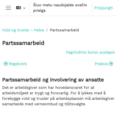
Pereiti į pagrindinį turinį
Šiuo metu naudojatės svečio
Prisijungti
prieiga
Šoninis skydelis
Vold og trusler - Helse
Partssamarbeid
Partssamarbeid
Dalies kontūras
Pagrindinis kurso puslapis
Regelverk
Praksis
Partssamarbeid og involvering av ansatte
Det er arbeidsgiver som har hovedansvaret for at
arbeidsmiljøet er trygt og forsvarlig. For å lykkes med å
forebygge vold og trusler på arbeidsplassen må arbeidsgiver
samarbeide med verneombud og tillitsvalgte.