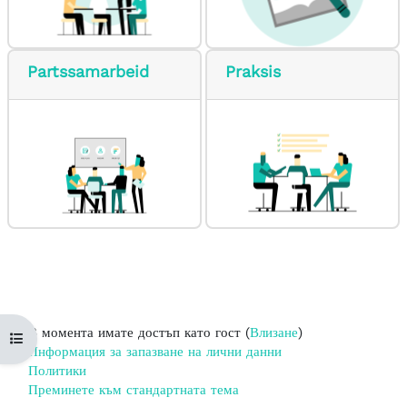
Partssamarbeid
Praksis
В момента имате достъп като гост (
Влизане
)
Отваряне на указателя на курса
Информация за запазване на лични данни
Политики
Преминете към стандартната тема