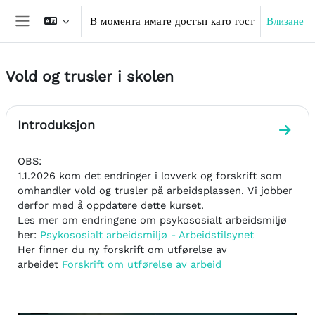
Прескочи на основното съдържание
В момента имате достъп като гост
Влизане
Страничен панел
Vold og trusler i skolen
Схема на раздела
Introduksjon
Към р
OBS:
1.1.2026 kom det endringer i lovverk og forskrift som
omhandler vold og trusler på arbeidsplassen. Vi jobber
derfor med å oppdatere dette kurset.
Les mer om endringene om psykososialt arbeidsmiljø
her:
Psykososialt arbeidsmiljø - Arbeidstilsynet
Her finner du ny forskrift om utførelse av
arbeidet
Forskrift om utførelse av arbeid