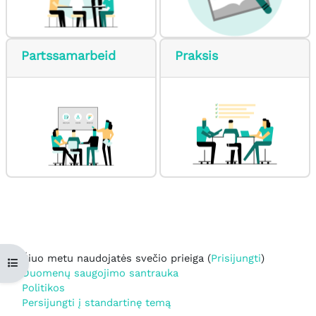
Partssamarbeid
Praksis
Šiuo metu naudojatės svečio prieiga (
Prisijungti
)
Atverti kurso rodyklę
Duomenų saugojimo santrauka
Politikos
Persijungti į standartinę temą