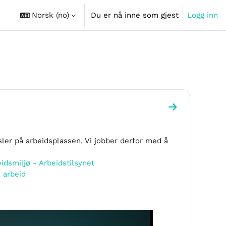
Norsk ‎(no)‎
Du er nå inne som gjest
Logg inn
Gå til seksjo
sler på arbeidsplassen. Vi jobber derfor med å
idsmiljø - Arbeidstilsynet
v arbeid