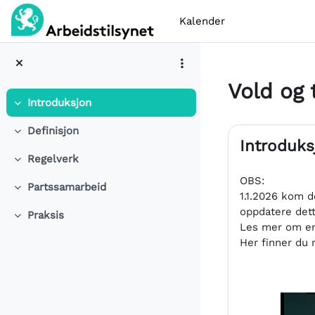
Gå til hovedinnhold
Kalender
Vold og 
Introduksjon
Skjul
Seksjons
Definisjon
Skjul
Introduks
Regelverk
Skjul
OBS:
Partssamarbeid
Skjul
1.1.2026 kom d
oppdatere det
Praksis
Skjul
Les mer om en
Her finner du 