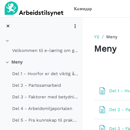
Прескочи на основното съдържание
Календар
YS
Meny
Разгъване
Meny
Velkommen til e-læring om godt arbeidsmiljøarb...
Meny
Схема на
Разгъване
Del 1 - Hvorfor er det viktig å jobbe med arbeidsmiljøet?
Del 2 - Partssamarbeid
Del 1 - H
Del 3 - Faktorer med betydning for arbeidsmiljøet
Del 4 - Arbeidsmiljøportalen
Del 2 - P
Del 5 - Fra kunnskap til praktisk handling
Del 3 - F