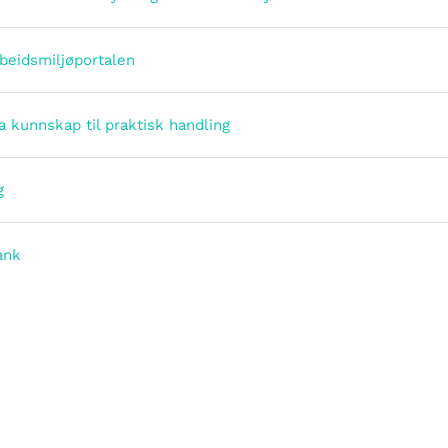
Страница
rbeidsmiljøportalen
Страница
a kunnskap til praktisk handling
Страница
g
Страница
ank