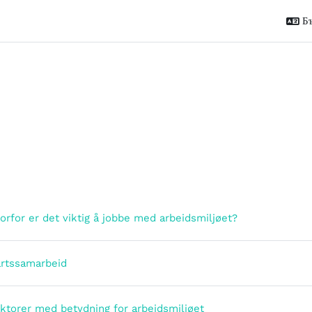
Бъ
 раздела
Страница
vorfor er det viktig å jobbe med arbeidsmiljøet?
Страница
artssamarbeid
Страница
aktorer med betydning for arbeidsmiljøet