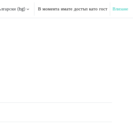
лгарски ‎(bg)‎
В момента имате достъп като гост
Влизане