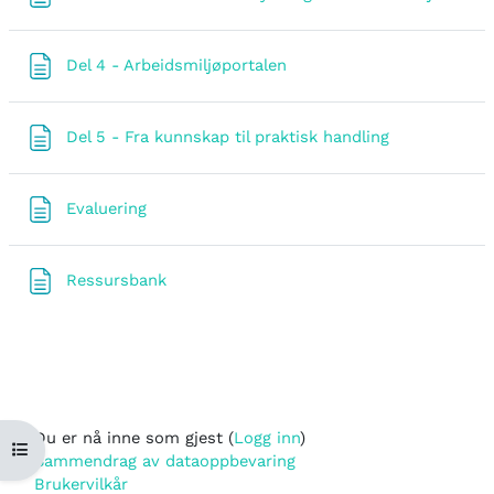
Side
Del 4 - Arbeidsmiljøportalen
Side
Del 5 - Fra kunnskap til praktisk handling
Side
Evaluering
Side
Ressursbank
Du er nå inne som gjest (
Logg inn
)
Åpne kursindeks
Sammendrag av dataoppbevaring
Brukervilkår