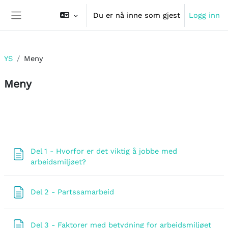
Gå til hovedinnhold
Du er nå inne som gjest
Logg inn
Sidepanel
YS
Meny
Meny
Seksjonsoversikt
Del 1 - Hvorfor er det viktig å jobbe med
Side
arbeidsmiljøet?
Side
Del 2 - Partssamarbeid
Side
Del 3 - Faktorer med betydning for arbeidsmiljøet