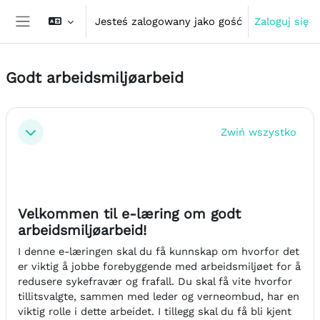
Przejdź do głównej zawartości
Jesteś zalogowany jako gość
Zaloguj się
Panel boczny
Godt arbeidsmiljøarbeid
Przegląd sekcji
Zwiń wszystko
Minimalizuj
Velkommen til e-læring om godt
arbeidsmiljøarbeid!
I denne e-læringen skal du få kunnskap om hvorfor det
er viktig å jobbe forebyggende med arbeidsmiljøet for å
redusere sykefravær og frafall. Du skal få vite hvorfor
tillitsvalgte, sammen med leder og verneombud, har en
viktig rolle i dette arbeidet. I tillegg skal du få bli kjent